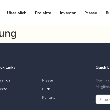
Über Mich
Projekte
Investor
Presse
B
tung
ck Links
Quick L
r mich
Presse
Tritt un
Mitglied
jekte
Buch
Kontakt