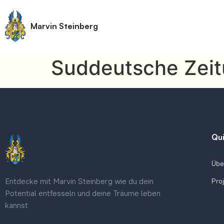
Marvin Steinberg
Suddeutsche Zei
Qui
Übe
Entdecke mit Marvin Steinberg wie du dein
Pro
Potential entfesseln und deine Träume leben
kannst